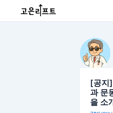
콘
포
텐
스
츠
트
로
탐
건
색
너
뛰
기
[공지
과 문
을 소