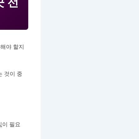
 선
택해야 할지
 것이 중
식
이 필요