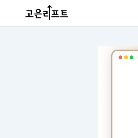
콘
포
텐
스
츠
트
로
탐
건
색
너
뛰
기