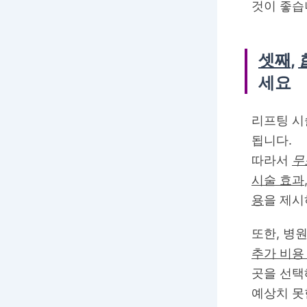
것이 좋습
셋째
,
세요
리프팅 시
됩니다.
따라서
무
시술 효과
용
을 제시
또한, 병
추가 비용
곳을 선택
예상치 못