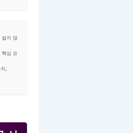
 쉽지 않
 핵심 요
지,