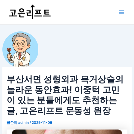
콘
포
Main
텐
스
Men
츠
트
로
탐
건
색
너
뛰
기
부산서면 성형외과 목거상술의
놀라운 동안효과! 이중턱 고민
이 있는 분들에게도 추천하는
글, 고은리프트 문동성 원장
글쓴이
admin
/
2025-11-05