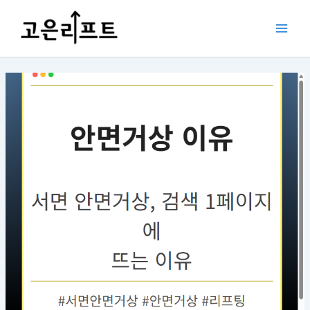
콘
포
Main
텐
스
Men
츠
트
로
탐
건
색
너
뛰
기