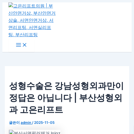
Main
콘
포
Menu
텐
스
츠
트
로
탐
건
색
너
뛰
기
성형수술은 강남성형외과만이
정답은 아닙니다 | 부산성형외
과 고은리프트
글쓴이
admin
/
2025-11-05