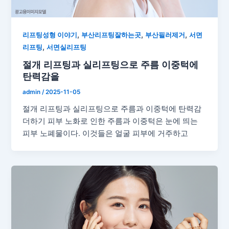
,
,
,
리프팅성형 이야기
부산리프팅잘하는곳
부산필러제거
서면
,
리프팅
서면실리프팅
절개 리프팅과 실리프팅으로 주름 이중턱에
탄력감을
admin
/
2025-11-05
절개 리프팅과 실리프팅으로 주름과 이중턱에 탄력감
더하기 피부 노화로 인한 주름과 이중턱은 눈에 띄는
피부 노폐물이다. 이것들은 얼굴 피부에 거주하고