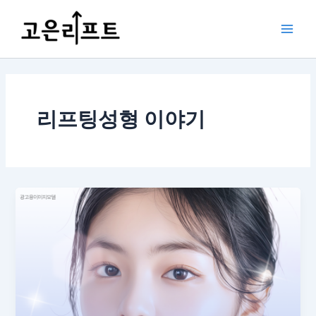
콘
Main
텐
Men
츠
로
건
너
뛰
리프팅성형 이야기
기