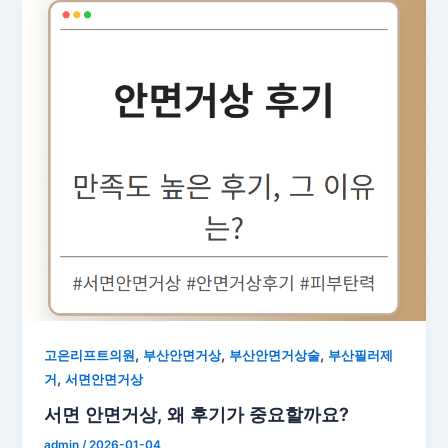
,
,
,
고은리프트의원
부산안면거상
부산안면거상술
부산필러제
,
거
서면안면거상
서면 안면거상, 왜 후기가 중요할까요?
admin
/
2026-01-04