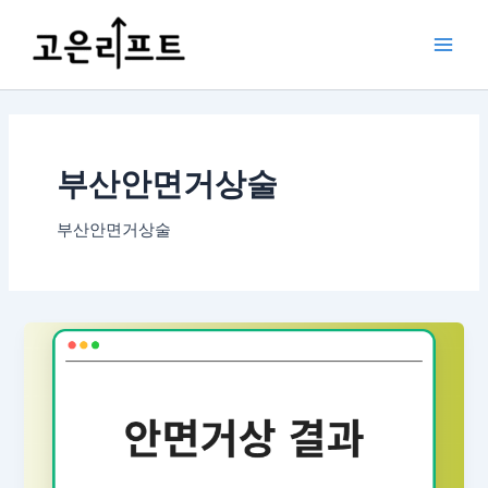
콘
포
Main
텐
스
Men
츠
트
로
페
건
이
너
지
뛰
매
부산안면거상술
기
김
부산안면거상술