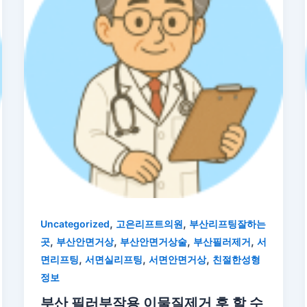
,
,
Uncategorized
고은리프트의원
부산리프팅잘하는
,
,
,
,
곳
부산안면거상
부산안면거상술
부산필러제거
서
,
,
,
면리프팅
서면실리프팅
서면안면거상
친절한성형
정보
부산 필러부작용 이물질제거 후 할 수