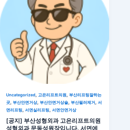
,
,
Uncategorized
고은리프트의원
부산리프팅잘하는
,
,
,
,
곳
부산안면거상
부산안면거상술
부산필러제거
서
,
,
면리프팅
서면실리프팅
서면안면거상
[공지] 부산성형외과 고은리프트의원
성형외과 문동성원장입니다. 서면에