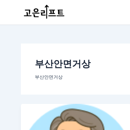
콘
포
텐
스
츠
트
로
페
건
이
너
지
뛰
매
기
김
부산안면거상
부산안면거상