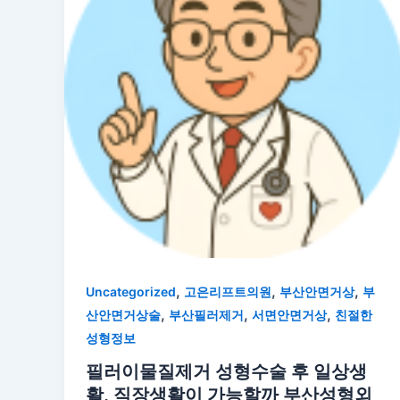
,
,
,
Uncategorized
고은리프트의원
부산안면거상
부
,
,
,
산안면거상술
부산필러제거
서면안면거상
친절한
성형정보
필러이물질제거 성형수술 후 일상생
활, 직장생활이 가능할까 부산성형외