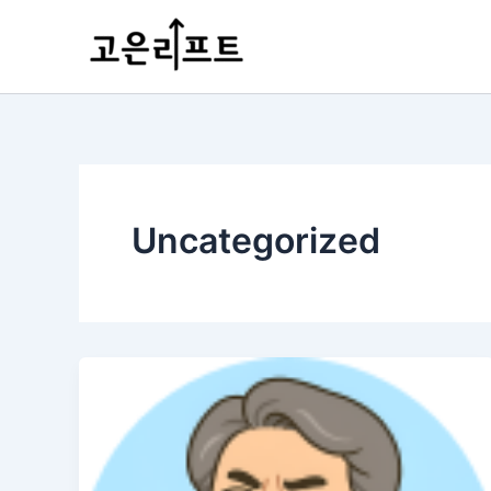
콘
포
텐
스
츠
트
로
페
건
이
너
지
뛰
매
기
김
Uncategorized